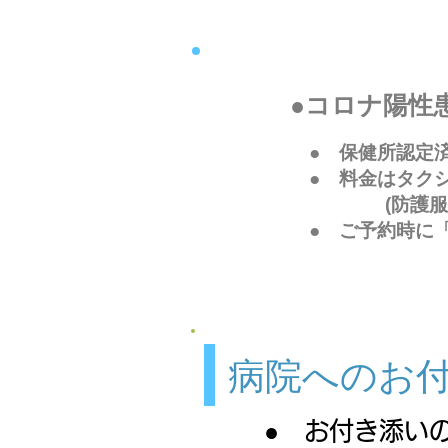
​●コロナ陽
● 保健所認定
● 料金はタク
​ (防護服他
​● ご予約時
​病院へのお
● お付き添い