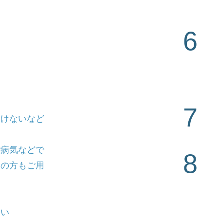
の公共交
必
6
(オ
困難な方
車
リ
​ス
いの方
7
​
動けないなど
ご病気などで
8
​
層の方もご用
さい