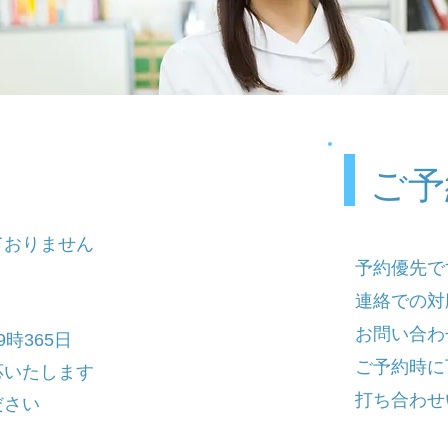
ご予
ておりません
ご利用ガイド
予約優先で
use the case
連絡での対
お問い合わ
時365日
​ご予約時
応いたします
打ち合わせ
ださい