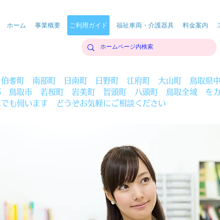
ホーム
事業概要
ご利用ガイド
福祉車両・介護器具
料金案内
 伯耆町 南部町 日南町 日野町 江府町 大山町 鳥取県
部 鳥取市 若桜町 岩美町 智頭町 八頭町 鳥取全域 を
へでも伺います どうぞお気軽にご相談ください