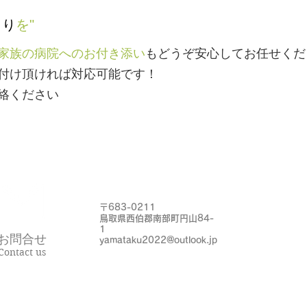
とり
を"
家族の病院へのお付き添い
もどうぞ安心してお任せくだ
付け頂ければ対応可能です！
連絡ください
〒683-0211
鳥取県西伯郡南部町円山84-
1
お問合せ
yamataku2022@outlook.jp
Contact us