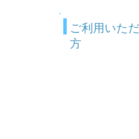
ご利用いた
方
💙要介護・要支援の認定
いる方
💙身体障害者手帳・療育
持ちの方