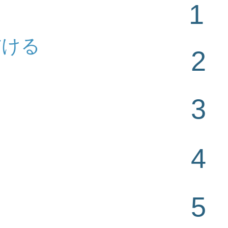
1
​
だける
2
発
(
限り
3
​
を受けて
4
​
手帳をお
5
付