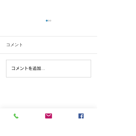
コメント
この重機…
コメントを追加…
8/6 広島に原爆が落とされ
た日