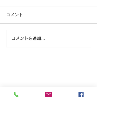
コメント
大きな蜘蛛
コメントを追加…
8/6 広島に原爆が落とされ
た日