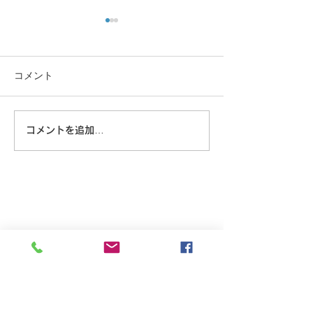
コメント
大きな蜘蛛
コメントを追加…
8/6 広島に原爆が落とされ
た日