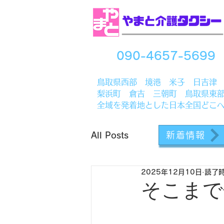
090-4657-5699
​鳥取県西部 境港 米子 日吉津
梨浜町 倉吉 三朝町 鳥取県東
全域を発着地とした日本全国どこ
新着情報
All Posts
2025年12月10日
読了時
そこまで