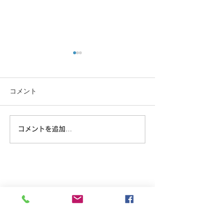
コメント
この重機…
沖縄に乾杯！
コメントを追加…