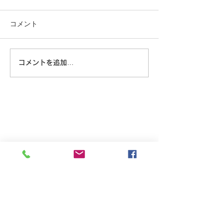
コメント
この重機…
コメントを追加…
8/6 広島に原爆が落とされ
た日