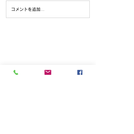
コメントを追加…
8/6 広島に原爆が落とされ
た日