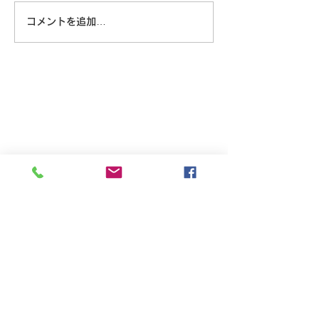
コメントを追加…
8/6 広島に原爆が落とされ
た日