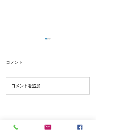
コメント
大きな蜘蛛
コメントを追加…
野良猫の朝のウ
グ