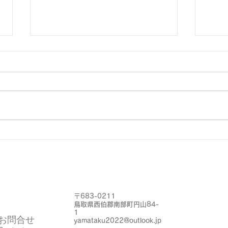
大きな蜘蛛
野良
〒683-0211
鳥取県西伯郡南部町円山84-
1
お問合せ
yamataku2022@outlook.jp