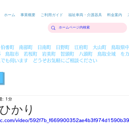
ホーム
事業概要
ご利用ガイド
福祉車両・介護器具
料金案内
 伯耆町 南部町 日南町 日野町 江府町 大山町 鳥取県
部 鳥取市 若桜町 岩美町 智頭町 八頭町 鳥取全域 を
へでも伺います どうぞお気軽にご相談ください
: 1分
ひかり
static.com/video/592f7b_f669900352ae4b3f974d1590b