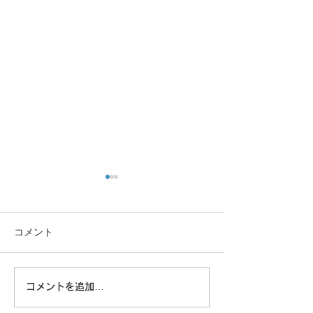
コメント
この重機…
沖縄に乾杯！
コメントを追加…