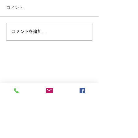
コメント
大きな蜘蛛
コメントを追加…
8/6 広島に原爆が落とされ
た日