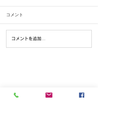
コメント
沖縄に乾杯！
疲労回復、夏バテ予防に
コメントを追加…