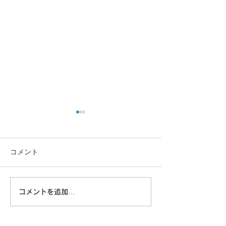
コメント
大きな蜘蛛
コメントを追加…
8/6 広島に原爆が落とされ
た日