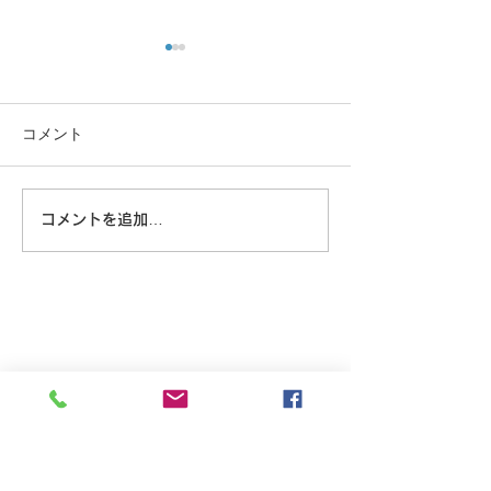
コメント
大きな蜘蛛
コメントを追加…
8/6 広島に原爆が落とされ
た日