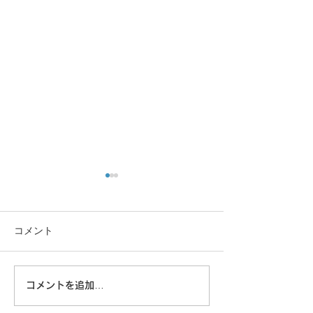
コメント
大きな蜘蛛
コメントを追加…
8/6 広島に原爆が落とされ
た日