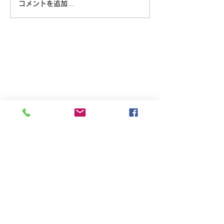
コメントを追加…
8/6 広島に原爆が落とされ
た日