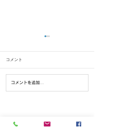
コメント
沖縄に乾杯！
疲労回復、夏バテ予防に
コメントを追加…