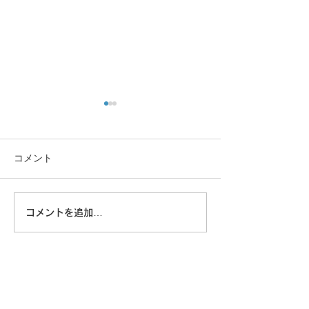
コメント
この重機…
コメントを追加…
8/6 広島に原爆が落とされ
た日