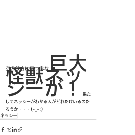
巨大
空の彼方に真っ赤な
怪獣ネッ
シーが！
果た
してネッシーがわかる人がどれだけいるのだ
(-_-;)
ろうか・・・
ネッシー