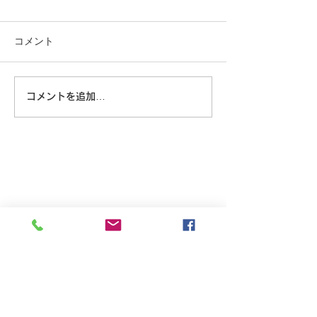
コメント
この重機…
沖縄に乾杯！
コメントを追加…