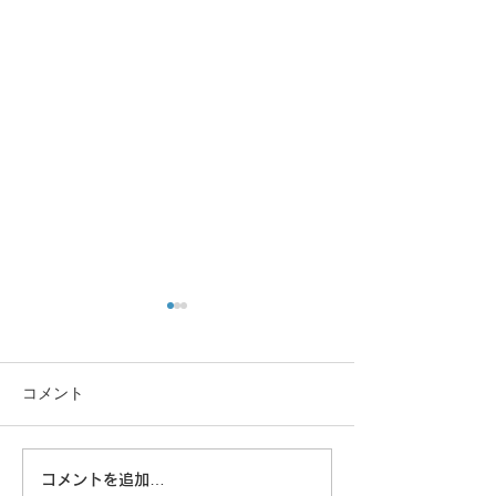
コメント
大きな蜘蛛
コメントを追加…
野良猫の朝のウ