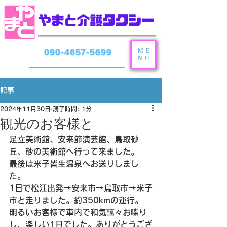
ME
090-4657-5699
NU
記事
2024年11月30日
読了時間: 1分
観光のお客様と
足立美術館、安来節演芸館、鳥取砂
丘、砂の美術館へ行って来ました。
最後は米子皆生温泉へお送りしまし
た。
1日で松江出発→安来市→鳥取市→米子
市と走りました。約350kmの運行。
明るいお客様で車内で和気藹々お喋り
し、楽しい1日でした。ありがとうござ