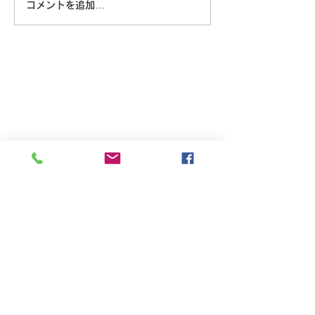
コメントを追加…
8/6 広島に原爆が落とされ
た日