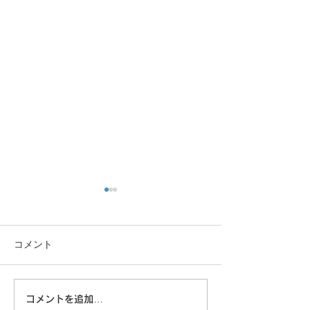
コメント
この重機…
コメントを追加…
8/6 広島に原爆が落とされ