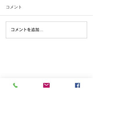
コメント
大きな蜘蛛
コメントを追加…
野良猫の朝のウ
グ