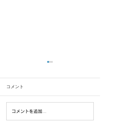
コメント
大きな蜘蛛
コメントを追加…
8/6 広島に原爆が落とされ
た日