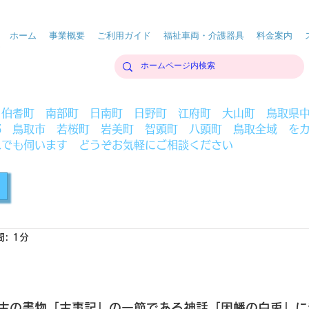
ホーム
事業概要
ご利用ガイド
福祉車両・介護器具
料金案内
 伯耆町 南部町 日南町 日野町 江府町 大山町 鳥取県
部 鳥取市 若桜町 岩美町 智頭町 八頭町 鳥取全域 を
へでも伺います どうぞお気軽にご相談ください
: 1分
古の書物「古事記」の一節である神話「因幡の白兎」に