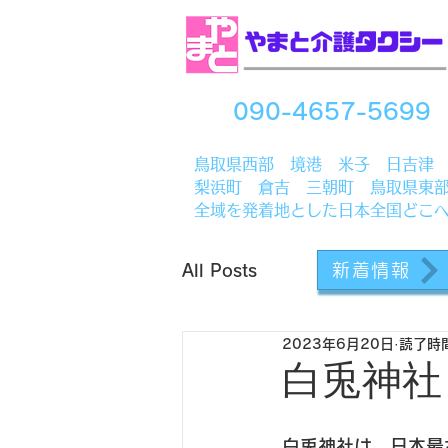
090-4657-5699
​鳥取県西部 境港 米子 日吉津
梨浜町 倉吉 三朝町 鳥取県東
全域を発着地とした日本全国どこ
新着情報
All Posts
2023年6月20日
読了時間
白兎神社
白兎神社は、日本最