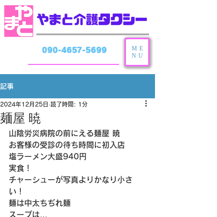
ME
090-4657-5699
NU
記事
2024年12月25日
読了時間: 1分
麺屋 暁
山陰労災病院の前にえる麺屋 暁
お客様の受診の待ち時間に初入店
塩ラーメン大盛940円
実食！
チャーシューが写真よりかなり小さ
い！
麺は中太ちぢれ麺
スープは…