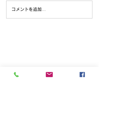
コメントを追加…
8/6 広島に原爆が落とされ
た日