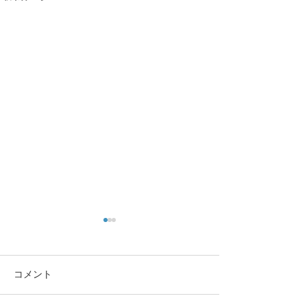
コメント
この重機…
沖縄に乾杯！