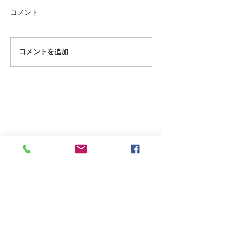
コメント
大きな蜘蛛
コメントを追加…
8/6 広島に原爆が落とされ
た日