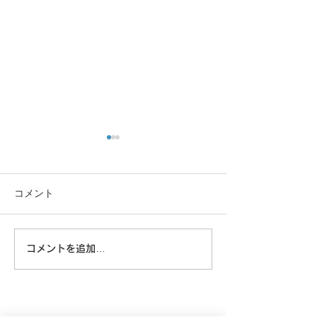
コメント
この重機…
コメントを追加…
8/6 広島に原爆が落とされ
た日