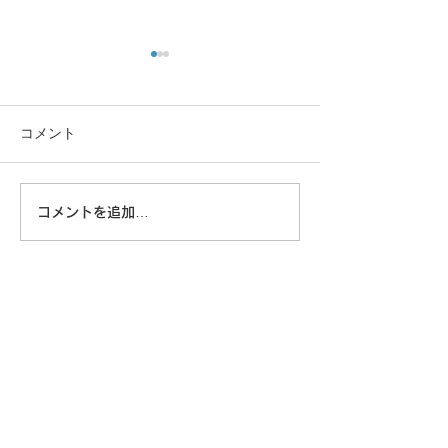
コメント
この重機…
コメントを追加…
8/6 広島に原爆が落とされ
た日