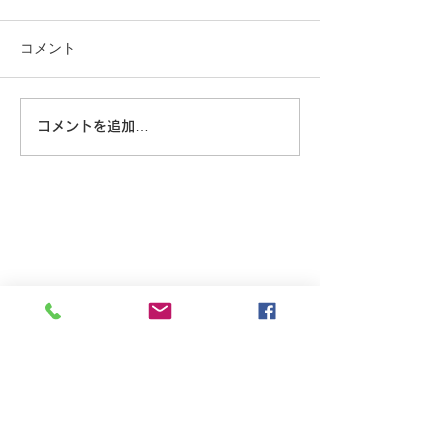
コメント
この重機…
コメントを追加…
8/6 広島に原爆が落とされ
た日